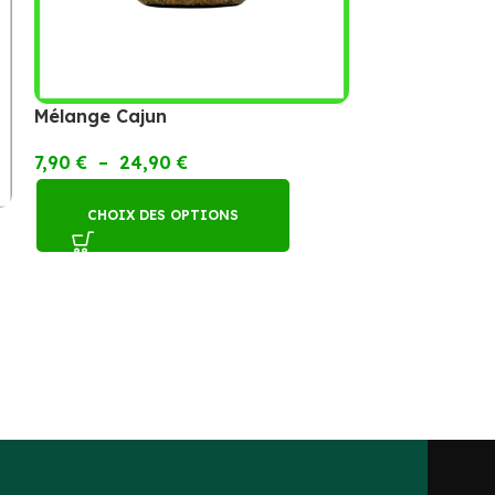
Mélange Cajun
7,90
€
–
24,90
€
CHOIX DES OPTIONS
Mélange Zath
14,90
€
Contenance : 0
AJOUTER 