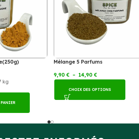
e(250g)
Mélange 5 Parfums
9,90
€
–
14,90
€
7 kg
CHOIX DES OPTIONS
 PANIER