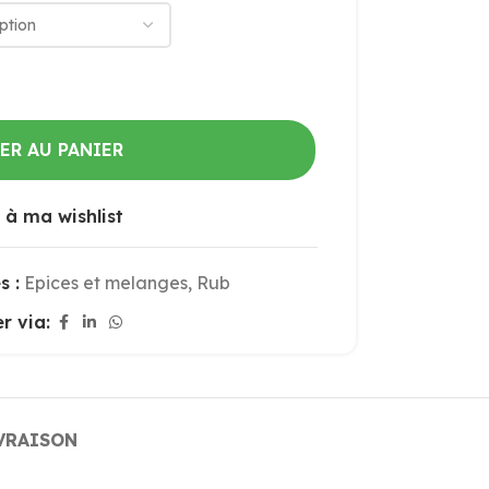
ER AU PANIER
 à ma wishlist
s :
Epices et melanges
,
Rub
r via:
VRAISON