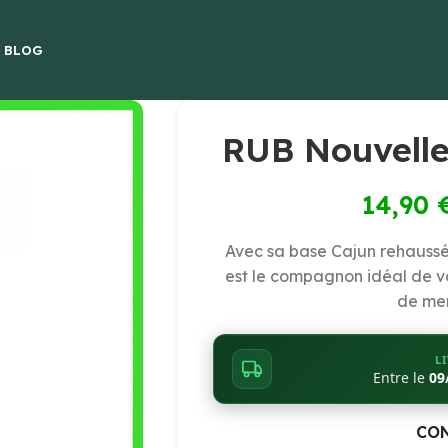
E BLOG
RUB Nouvelle
14,90
Avec sa base Cajun rehaussé
est le compagnon idéal de vo
de mer
L
Entre le
09
CO