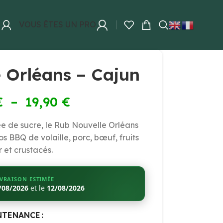
VOUS ÊTES UN PRO
 Orléans – Cajun
€
–
19,90
€
e de sucre, le Rub Nouvelle Orléans
s BBQ de volaille, porc, bœuf, fruits
 et crustacés.
IVRAISON ESTIMÉE
/08/2026
et le
12/08/2026
NTENANCE