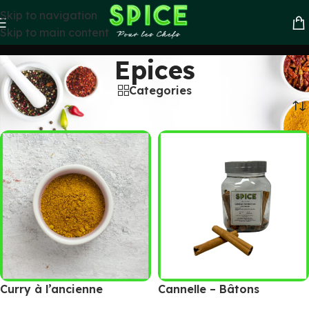
Skip to navigation
Skip to main content
Epices
Categories
Accueil
»
Epices et melanges
»
Epices
Curry à l’ancienne
Cannelle – Bâtons