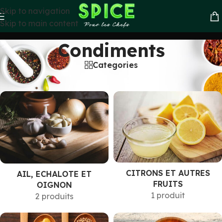
Skip to navigation
Skip to main content
Condiments
Categories
Accueil
»
Condiments
CITRONS ET AUTRES
AIL, ECHALOTE ET
FRUITS
OIGNON
1 produit
2 produits