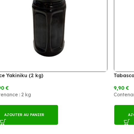
ce Yakiniku (2 kg)
Tabasco
90
€
9,90
€
enance : 2 kg
Contenan
AJOUTER AU PANIER
AJ