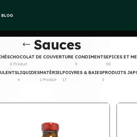
E BLOG
Sauces
CHÉS
CHOCOLAT DE COUVERTURE
CONDIMENTS
EPICES ET M
0 Produit
9
59
CULENTS
LIQUIDES
MATÉRIEL
POIVRES & BAIES
PRODUITS JAP
4
1 Produit
17
3
Afficher
9
12
1