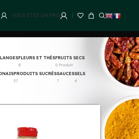
VOUS ÊTES UN PRO
ELANGES
FLEURS ET THÉS
FRUITS SECS
8
0 Produit
ONAIS
PRODUITS SUCRÉS
SAUCES
SELS
37
7
4
8
24