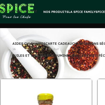
Skip to navigation
Skip to main content
NOS PRODUITS
LA SPICE FAMILY
SPIC
AIDES CULINAIRES
CARTE CADEAU
CHAMPIGNONS SÉ
16
0 Produit
2
HUILES ET VINAIGRES
LÉGUMINEUSES, CÉRÉALES, FÉ
13
3
Accueil
»
Sauces