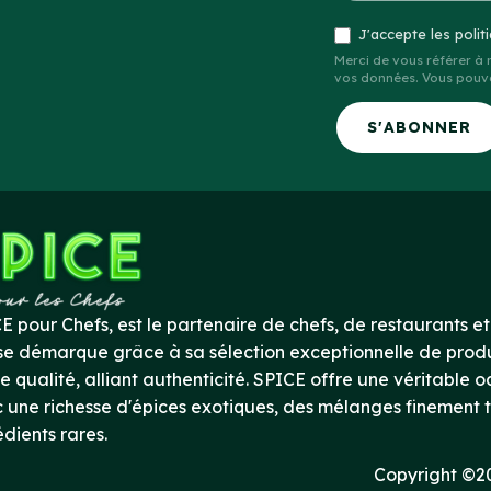
J'accepte les polit
Merci de vous référer à
vos données. Vous pouve
S'ABONNER
E pour Chefs, est le partenaire de chefs, de restaurants et 
 se démarque grâce à sa sélection exceptionnelle de produ
e qualité, alliant authenticité. SPICE offre une véritable o
 une richesse d'épices exotiques, des mélanges finement t
édients rares.
Copyright ©