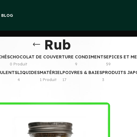
E BLOG
Rub
CHÉS
CHOCOLAT DE COUVERTURE
CONDIMENTS
EPICES ET M
0 Produit
9
59
CULENTS
LIQUIDES
MATÉRIEL
POIVRES & BAIES
PRODUITS JAP
4
1 Produit
17
3
Afficher
9
12
1