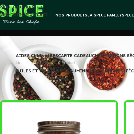
Skip to navigation
Skip to main content
NOS PRODUITS
LA SPICE FAMILY
SPIC
AIDES CULINAIRES
CARTE CADEAU
CHAMPIGNONS SÉ
16
0 Produit
2
HUILES ET VINAIGRES
LÉGUMINEUSES, CÉRÉALES, FÉ
13
3
Accueil
»
Epices et melanges
»
Rub
»
Page 2