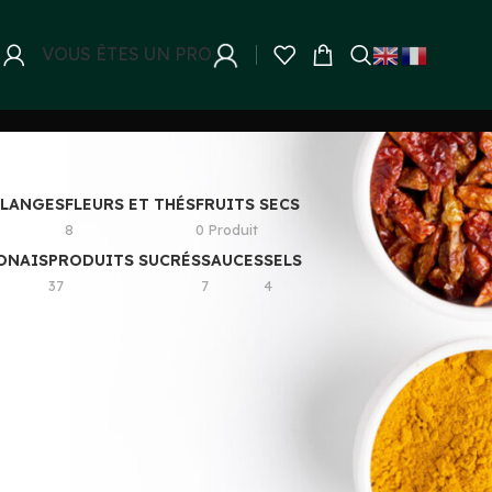
VOUS ÊTES UN PRO
ELANGES
FLEURS ET THÉS
FRUITS SECS
8
0 Produit
ONAIS
PRODUITS SUCRÉS
SAUCES
SELS
37
7
4
8
24