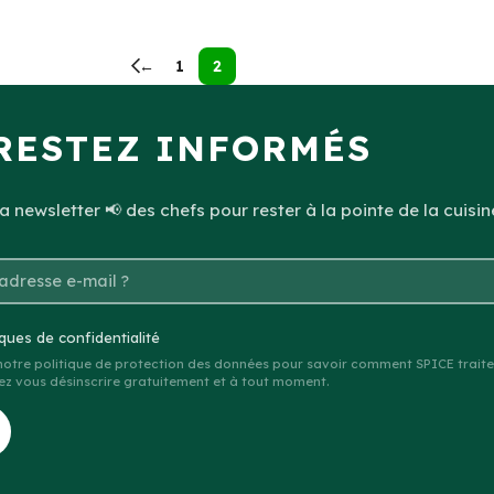
←
1
2
RESTEZ INFORMÉS
 newsletter 📢 des chefs pour rester à la pointe de la cuisin
iques de confidentialité
 notre politique de protection des données pour savoir comment SPICE traite
z vous désinscrire gratuitement et à tout moment.